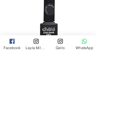
Facebook
Layla Milano
Gello
WhatsApp
לק ג'ל לילה מילאנו צבע שחור פחם 17
מ"ל Black - 17
מחיר
₪69.00
צרי קשר
054-2527349
laylamilanoinfo@gmail.com