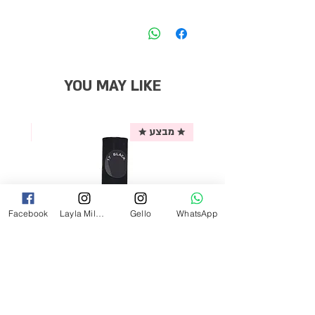
YOU MAY LIKE
★ מבצע ★
אריזת
Facebook
Layla Milano
Gello
WhatsApp
לק ג'ל לילה מילאנו צבע שחור פחם 17