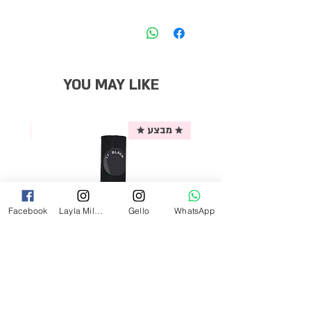
YOU MAY LIKE
★ מבצע ★
אריזת
Facebook
Layla Milano
Gello
WhatsApp
לק ג'ל לילה מילאנו צבע שחור פחם 17