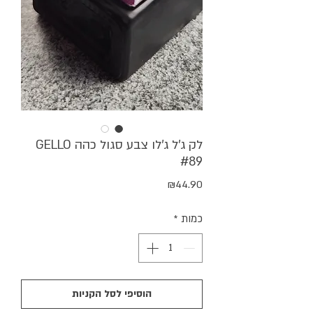
לק ג'ל ג'לו צבע סגול כהה GELLO
#89
מחיר
₪44.90
כמות
*
הוסיפי לסל הקניות