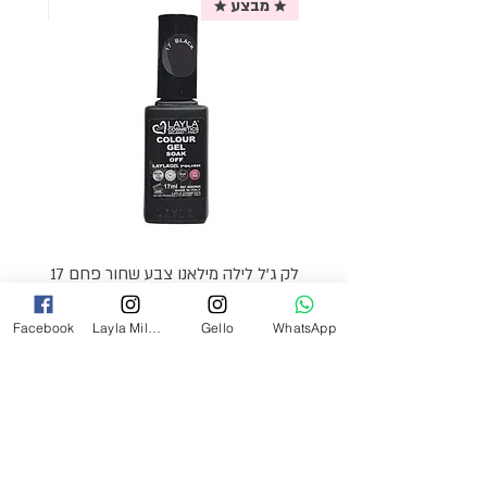
★ מבצע ★
אריזת
לק ג'ל לילה מילאנו צבע שחור פחם 17
מ"ל Black - 17
Facebook
Layla Milano
Gello
WhatsApp
מחיר
₪69.00
צרי קשר
054-2527349