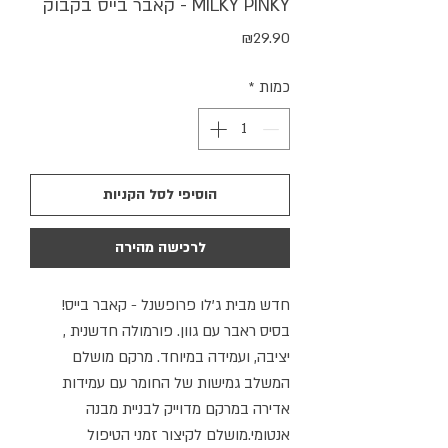
MILKY PINKY - קאבר בייס בקבוק
מחיר
₪29.90
כמות
*
הוסיפי לסל הקניות
לרכישה מהירה
חדש מבית ג'לו פרופשנל - קאבר בייס!
בסיס ראבר עם גוון. פורמולה חדשנית ,
יציבה, ועמידה במיוחד. מרקם מושלם
המשלב גמישות של החומר עם עמידות
אדירה במרקם מדוייק לבניית מבנה
אנטומי.מושלם לקיצור זמני הטיפול