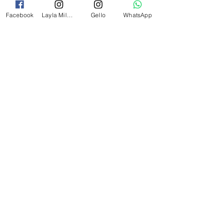
Facebook
Layla Milano
Gello
WhatsApp
לק ג'ל לילה מילאנו צבע שחור פחם 17
מ"ל Black - 17
מחיר
₪69.00
צרי קשר
054-2527349
laylamilanoinfo@gmail.com
התעשייה 21 רעננה
בית
Gello Professional
Kodi Professional
Layla Milano
מבצעי החודש