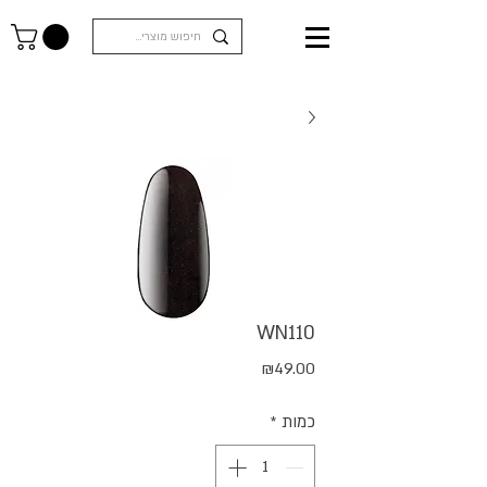
WN110
מחיר
₪49.00
כמות
*