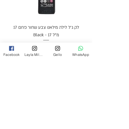
לק ג'ל לילה מילאנו צבע שחור פחם 17
מ"ל Black - 17
מחיר
₪69.00
Facebook
Layla Milano
Gello
WhatsApp
צרי קשר
054-2527349
laylamilanoinfo@gmail.com
התעשייה 21 רעננה
בית
Gello Professional
Kodi Professional
Layla Milano